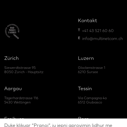
Kontakt
T
+41 43 521 60 60
E
info@multinetcom.ch
Zürich
Luzern
Siewerdtstrasse 95
Glockenstrasse 1
8050 Zürich - Hauptsitz
6210 Sursee
Aargau
Tessin
Tägerhardstrasse 116
Via Campagna 4a
5430 Wettingen
6512 Giubiasco
Freiburg
Bern
Duke klikuar “Pranoj”, ju jepni aprovimin lidhur me