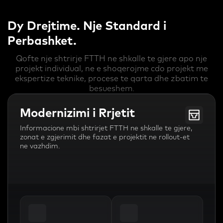
Dy Drejtime. Nje Standard i
Perbashket.
Qofte nje shtrirje FTTH ne shkalle te gjere apo nje
projekt individual, ne e shoqerojme cdo projekt me
ekspertize teknike, procese te qarta dhe zbatim te
besueshem.
Modernizimi i Rrjetit
Informacione mbi shtrirjet FTTH ne shkalle te gjere,
zonat e zgjerimit dhe fazat e projektit ne rollout-et
ne vazhdim.