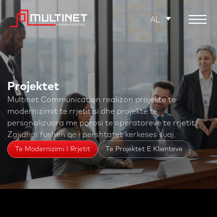
AL
Projektet
Multinet Communication realizon projekte te
modernizimit te rrjetit si dhe projekte te
personalizuara me porosi te operatoreve te rrjetit.
Zgjidhni fushen qe i pershtatet kerkeses suaj.
Te Modernizimi I Rrjetit
Te Projektet E Klienteve