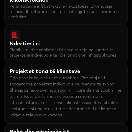
Rikonstruksion
Përshtatje në infrastrukturën ekzistuese, zhvendosje
teknike dhe zbatim sipas projektit gjatë funksionimit në
vazhdim.
Ndërtim i ri
Planifikimi dhe realizimi i lidhjeve të reja në kuadër të
projekteve individuale të ndërtimit dhe infrastrukturës.
Projektet tona të klienteve
Çdo projekt ka kushte të ndryshme. Prandaj ne i
shoqërojmë projektet individuale në mënyrë të synuar
dhe sipas nevojave, nga sqarimi i parë deri te zbatimi në
terren. Këtu përfshihen në veçanti çmontimet e
infrastrukturave ekzistuese, rikonstruksionet në objektet
ekzistuese si dhe projektet e ndërtimit të ri në lidhje me
lidhjet e telekomunikacionit.
Rolet dhe përgjegjësitë