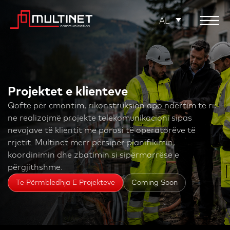
AL
Projektet e klienteve
Qoftë për çmontim, rikonstruksion apo ndërtim të ri:
ne realizojmë projekte telekomunikacioni sipas
nevojave të klientit me porosi të operatorëve të
rrjetit. Multinet merr përsipër planifikimin,
koordinimin dhe zbatimin si sipërmarrëse e
përgjithshme.
Te Përmbledhja E Projekteve
Coming Soon