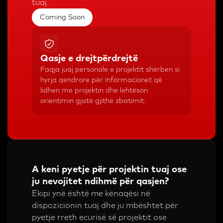
tuaj.
Coming Soon
Qasje e drejtpërdrejtë
Faqja juaj personale e projektit shërben si
hyrja qendrore për informacionet që
lidhen me projektin dhe lehtëson
orientimin gjatë gjithë zbatimit.
A keni pyetje për projektin tuaj ose
ju nevojitet ndihmë për qasjen?
Ekipi ynë është me kënaqësi në
dispozicionin tuaj dhe ju mbështet për
pyetje rreth ecurisë së projektit ose