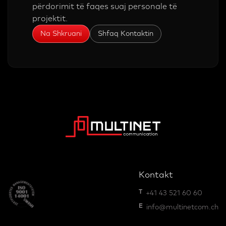
përdorimit të faqes suaj personale të
projektit.
Na Shkruani
Shfaq Kontaktin
Kontakt
T
+41 43 521 60 60
E
info@multinetcom.ch