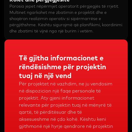
Porosia jepet nëpërmjet operatorit përgjegjës të rrjetit.
Multinet ngarkohet me zbatimin e projektit dhe e
shoqëron realizimin operativ si sipërmarrëse e
përgjithshme. Kështu sigurojmë që planifikimi, koordinimi
dhe zbatimi të vijnë nga një burim i vetëm.
Të gjitha informacionet e
rëndësishme për projektin
tuaj në një vend
Për projektet në vazhdim, ne ju vendosim
në dispozicion një faqe personale të
projektit. Aty gjeni informacionet
relevante për projektin tuaj në mënyrë të
qartë, të përditësuar dhe të
aksesueshme në çdo kohë. Kështu keni
gjithmonë një hyrje qendrore në projektin