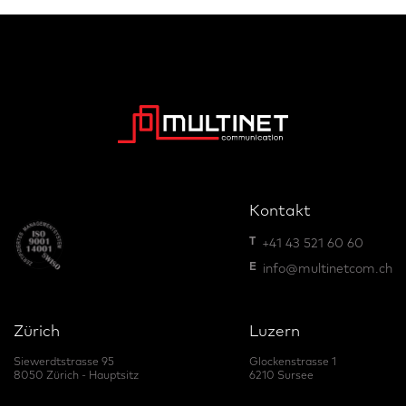
Kontakt
T
+41 43 521 60 60
E
info@multinetcom.ch
Zürich
Luzern
Siewerdtstrasse 95
Glockenstrasse 1
8050 Zürich - Hauptsitz
6210 Sursee